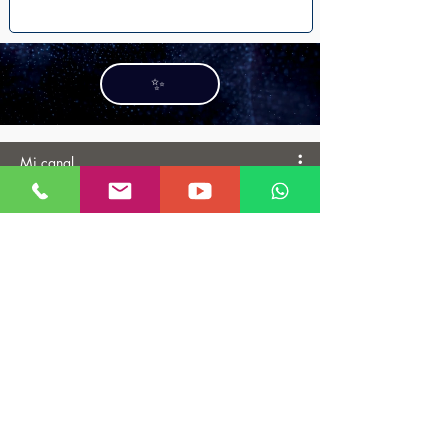
✨
Mi canal
Técnicas de Rejuvenecimiento
Facial ✨ | Dr. Luis Carlos
Moreno