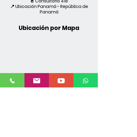
🚪 Consultorio 418
📍 Ubicación Panamá - República de
Panamá
Ubicación por Mapa
Направление
Офисы медицинского центра Paitilla
Южный блок - 4 этаж - Consultortio 418