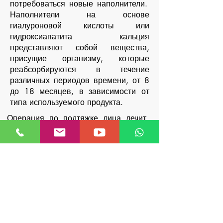
потребоваться новые наполнители.
Наполнители на основе
гиалуроновой кислоты или
гидроксиапатита кальция
представляют собой вещества,
присущие организму, которые
реабсорбируются в течение
различных периодов времени, от 8
до 18 месяцев, в зависимости от
типа используемого продукта.
Операция по подтяжке лица лечит
не саму кожу, а только дряблость.
Кожу необходимо лечить отдельно
посредством стимуляции коллагена,
чего можно добиться с помощью
пилингов, лазеров, радиочастот,
импульсного света, кремов и
адъювантных наружных процедур,
которые восстанавливают лосанию
и текстуру кожи.