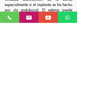
especialmente si el implante se ha hecho
por vía endobucal. El edema puede
persistir algún tiempo, pudiendo
mejorarse mediante masaje de drenaje
linfático.
¿Cómo se realiza el procedimiento?
Para aumentar el mentón, se hace una
incisión en el pliegue natural dentro de
la boca, luego crea un espacio para
colocar el implante de material sintético
que viene en una amplia variedad de
formas y tamaños y después procede a
cerrar las incisiones. Cuando se coloca
vía oral no quedan cicatrices visibles.
Cuando el déficit en el tamaño en el
mentón es mayor a 10 Mm se hace una
mentoplastia de deslizamiento.
La mentoplastia suele durar una hora y