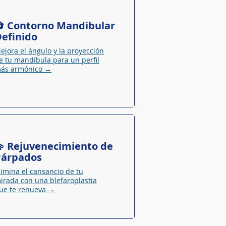
 Contorno Mandibular
efinido
ejora el ángulo y la proyección
e tu mandíbula para un perfil
ás armónico →
 Rejuvenecimiento de
Párpados
limina el cansancio de tu
irada con una blefaroplastia
ue te renueva →