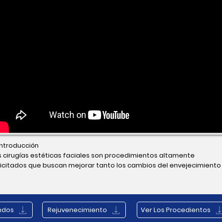
Introducción

s cirugías estéticas faciales son procedimientos altamente 
licitados que buscan mejorar tanto los cambios del envejecimiento 
mo las estructuras faciales con desarrollo incompleto. Cada 
tervención se personaliza según las necesidades específicas del 
ciente.
andos
Rejuvenecimiento
Ver Los Procedientos