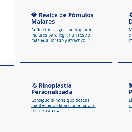
💎 Realce de Pómulos

Malares
D
Define tus rasgos con implantes
M
malares para lograr un rostro
d
más equilibrado y atractivo →
m
👃 Rinoplastia

Personalizada
Consigue la nariz que deseas
E
manteniendo la armonía natural
m
de tu rostro →
q