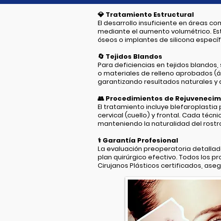
💎
Tratamiento Estructural
El desarrollo insuficiente en áreas 
mediante el aumento volumétrico. Esto
óseos o implantes de silicona espec
🔄
Tejidos Blandos
Para deficiencias en tejidos blandos
o materiales de relleno aprobados (ác
garantizando resultados naturales y 
👥
Procedimientos de Rejuvenecim
El tratamiento incluye blefaroplastia p
cervical (cuello) y frontal. Cada técn
manteniendo la naturalidad del rostr
⚕️
Garantía Profesional
La evaluación preoperatoria detallad
plan quirúrgico efectivo. Todos los 
Cirujanos Plásticos certificados, as