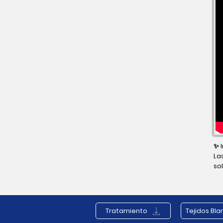
✨ 
La
so
co
in
pa
Tratamiento
Tejidos Bl