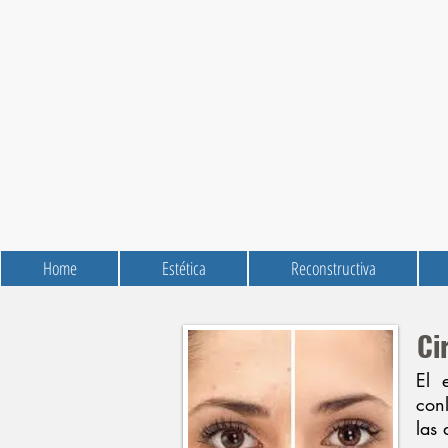
Home
Estética
Reconstructiva
Ci
El 
con
las 