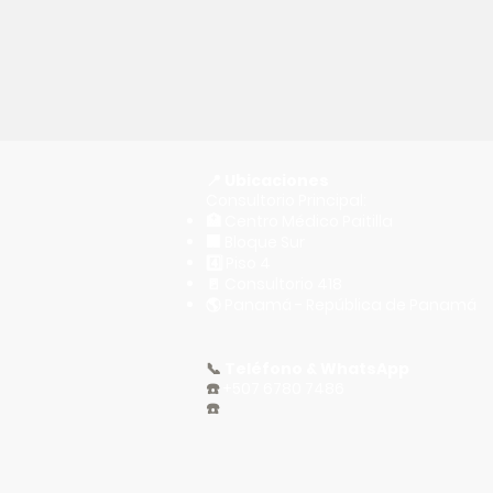
📍 Ubicaciones
Consultorio Principal:
🏥 Centro Médico Paitilla
🏢 Bloque Sur
4️⃣ Piso 4
🚪 Consultorio 418
🌎 Panamá - República de Panamá
📞
Teléfono & WhatsApp
☎️
+507 6780 7486
☎️