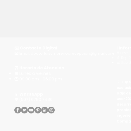
✉️
Contacto Digital
ℹ️
Infor
📧
©️ Prop.
Email:
doctorluiscmorenoarecepcion@gmail.com
📄 Reg. 
💻 Sitio
⏰
Horario de Atención
📅 Lunes a viernes
🕐 09:00 am - 06:00 pm
📱
Lupe
exclusi
bajo ce
📱
WhatsApp
usa-202
💬 (507) 6780 7486
desarro
propied
ingenie
Compar