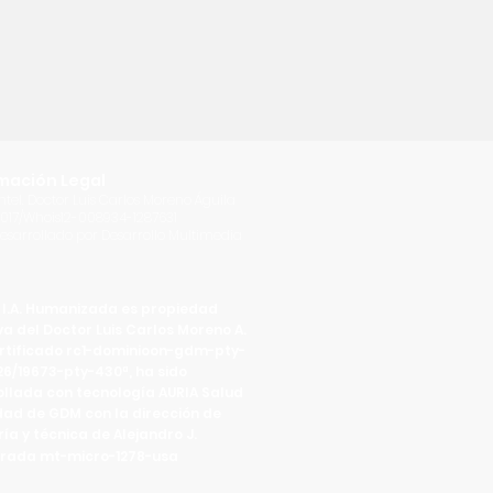
mación Legal
 Intel. Doctor Luis Carlos Moreno Águila
2017/Whois12-008934-1287631
 desarrollado por Desarrollo Multimedia
 I.A. Humanizada es propiedad
va del Doctor Luis Carlos Moreno A.
rtificado rc1-dominioon-gdm-pty-
6/19673-pty-430ª, ha sido
llada con tecnología AURIA Salud
ad de GDM con la dirección de
ría y técnica de Alejandro J.
ada mt-micro-1278-usa