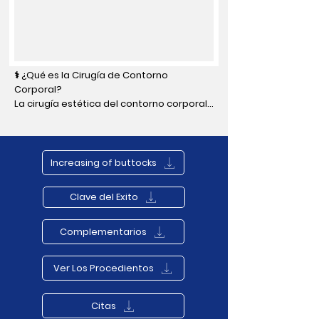
⚕️ ¿Qué es la Cirugía de Contorno 
Corporal? 

La cirugía estética del contorno corporal 
restaura la belleza y forma del cuerpo, 
enfocándose en abdomen, caderas, 
glúteos, muslos, piernas y brazos. Cada 
zona corporal requiere tratamientos 
Increasing of buttocks
específicos para lograr resultados 
óptimos.
Clave del Exito
Complementarios
Ver Los Procedientos
Citas